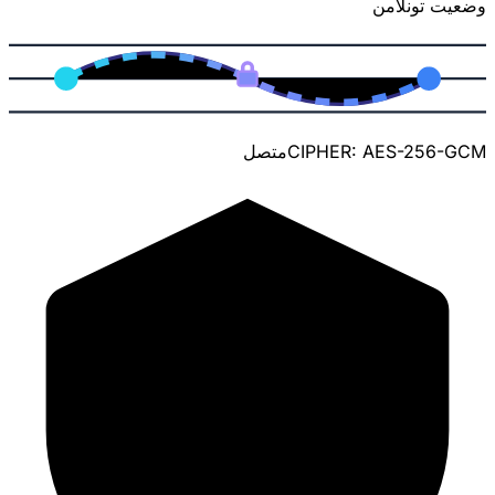
وضعیت تونل
امن
CIPHER: AES-256-GCM
متصل