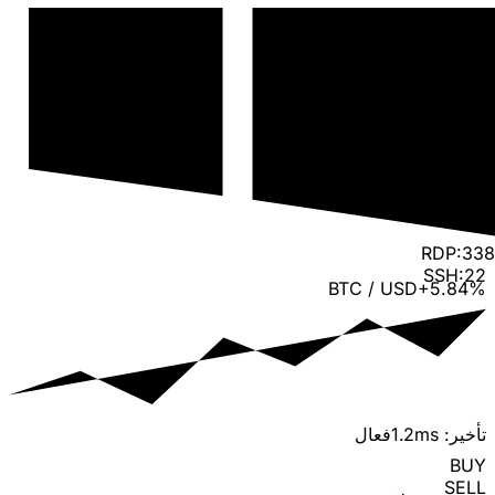
RDP:33
SSH:22
BTC / USD
+5.84%
تأخیر: 1.2ms
فعال
BUY
SELL