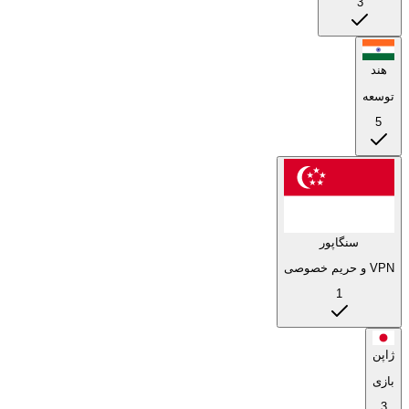
3
هند
توسعه
5
سنگاپور
VPN و حریم خصوصی
1
ژاپن
بازی
3