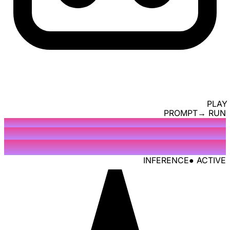
⚡ 
PROMPT
→ RUN
INFERENCE
● ACTIVE