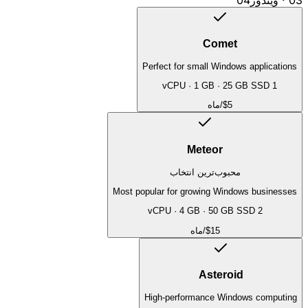
Comet
Perfect for small Windows applications
·
1 GB
·
25 GB SSD
1 vCPU
$5
/ماه
Meteor
محبوب‌ترین انتخاب
Most popular for growing Windows businesses
·
4 GB
·
50 GB SSD
2 vCPU
$15
/ماه
Asteroid
High-performance Windows computing