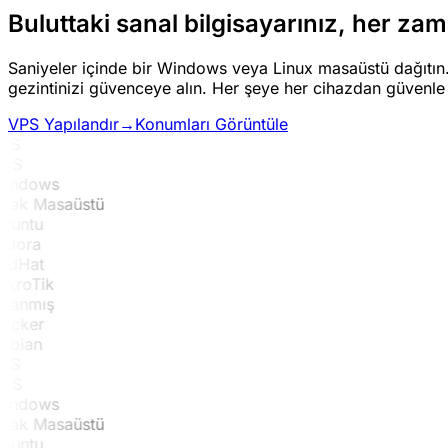
Buluttaki sanal bilgisayarınız, her za
Saniyeler içinde bir Windows veya Linux masaüstü dağıtın. İş
gezintinizi güvenceye alın. Her şeye her cihazdan güvenle 
VPS Yapılandır
→
Konumları Görüntüle
PS
DS
indows
zak Masaüstü
buntu
edora
edHat
ikroTik
danmış
ocker
ebian
PS
DS
indows
zak Masaüstü
buntu