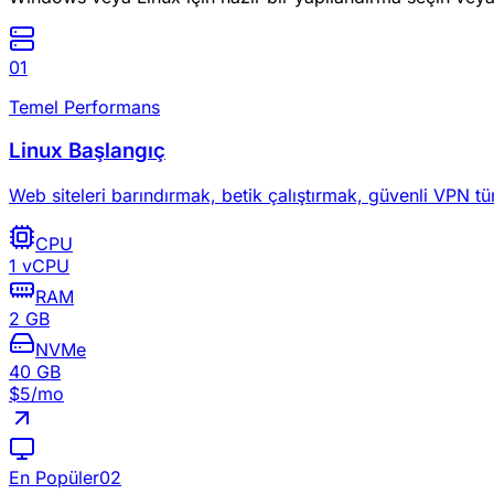
0
1
Temel Performans
Linux Başlangıç
Web siteleri barındırmak, betik çalıştırmak, güvenli VPN tün
CPU
1 vCPU
RAM
2 GB
NVMe
40 GB
$
5
/mo
En Popüler
0
2