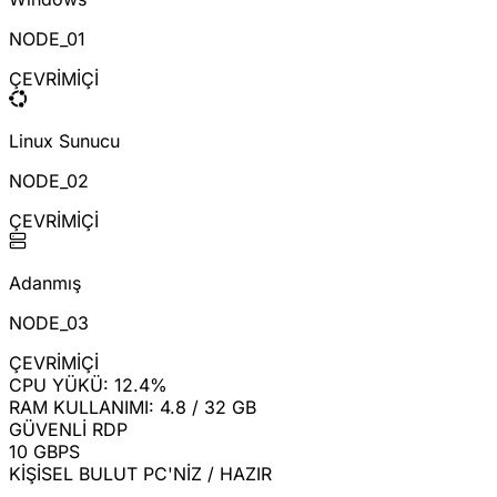
NODE_0
1
ÇEVRİMİÇİ
Linux Sunucu
NODE_0
2
ÇEVRİMİÇİ
Adanmış
NODE_0
3
ÇEVRİMİÇİ
CPU YÜKÜ: 12.4%
RAM KULLANIMI: 4.8 / 32 GB
GÜVENLİ RDP
10 GBPS
KİŞİSEL BULUT PC'NİZ / HAZIR