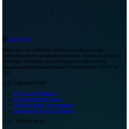
TILDA_VPS
Déployez un ordinateur personnel cloud haute
performance en quelques secondes. Bureau à distance
sécurisé, terminaux de trading et conteneurs de
développement personnalisés fonctionnant 24h/24 et
7j/7.
// 01. PRESTATIONS
PC Cloud Windows
Environnements Linux
Configurateur Personnalisé
Stations de Travail Dédiées
// 02. RESSOURCES