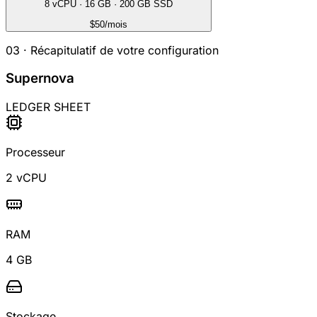
8 vCPU
·
16 GB
·
200 GB SSD
$50
/mois
03 ·
Récapitulatif de votre configuration
Supernova
LEDGER SHEET
Processeur
2 vCPU
RAM
4 GB
Stockage